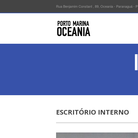
Rua Benjamim Constant , 89, Oceania - Paranaguá - P
ESCRITÓRIO INTERNO