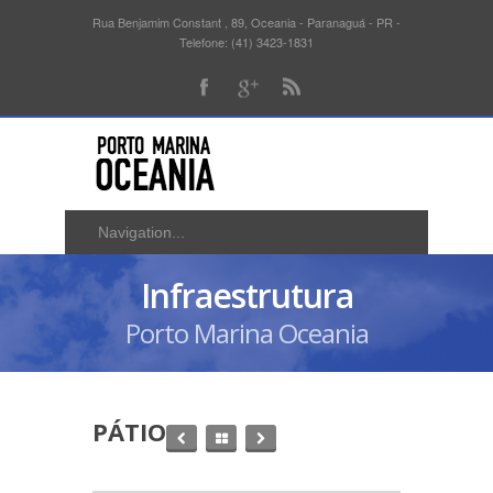
Rua Benjamim Constant , 89, Oceania - Paranaguá - PR -
Telefone: (41) 3423-1831
Infraestrutura
Porto Marina Oceania
PÁTIO