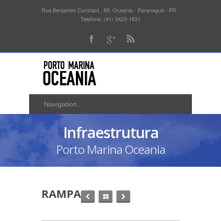
Rua Benjamim Constant , 89, Oceania - Paranaguá - PR -
Telefone: (41) 3423-1831
Infraestrutura
Porto Marina Oceania
RAMPA